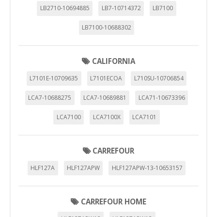
LB2710-10694885
LB7-10714372
LB7100
LB7100-10688302
CALIFORNIA
L7101E-10709635
L7101ECOA
L710SU-10706854
LCA7-10688275
LCA7-10689881
LCA71-10673396
LCA7100
LCA7100X
LCA7101
CARREFOUR
HLF127A
HLF127APW
HLF127APW-13-10653157
CARREFOUR HOME