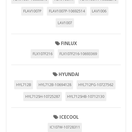
FLAV1007P
FLAV1007P-10692514
LAV1006
LAV1007
FINLUX
FLX107F216
FLX107F216-10693369
HYUNDAI
HYL712B
HYL712B-10694128
HYL712PG-10727562
HYL712SH-10725287
HYL712SHB-10712130
ICECOOL
IC107W-10728311