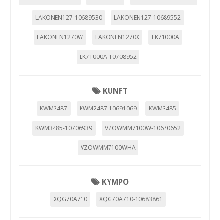
LAKONEN127-10689530
LAKONEN127-10689552
LAKONEN1270W
LAKONEN1270X
LK71000A
LK71000A-10708952
KUNFT
KWM2487
KWM2487-10691069
KWM3485
KWM3485-10706939
VZOWMM7100W-10670652
VZOWMM7100WHA
KYMPO
XQG70A710
XQG70A710-10683861
CONFIGURACIÓN DE COOKIES