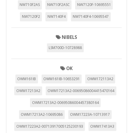
"Configuración de cookies" al pie de la página. También puedes
NW710F2AS
NW710F2ASC
NW7120F-10695551
consultar nuestra
política de cookies
NW7120F2
NW7140F4
NW7140F4-10695547
NIBELS
LSM700D-10728988
OK
OWM161IB
OWM161IB-10653291
OWM172113A2
OWM17213A2
OWM17213A2-00695086004415470164
OWM17213A2-00695086004457380164
OWM17213A2-10695086
OWM17223A-10713917
OWM17223A2-00713917005125230193
OWM17413A3