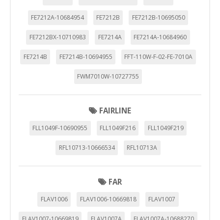
FE7212A-10684954
FE7212B
FE7212B-10695050
FE7212BX-10710983
FE7214A
FE7214A-10684960
FE7214B
FE7214B-10694955
FFT-110W-F-02-FE-7010A
FWM7010W-10727755
FAIRLINE
FLL1049F-10690955
FLL1049F216
FLL1049F219
RFL10713-10666534
RFL10713A
FAR
FLAV1006
FLAV1006-10669818
FLAV1007
FLAV1007-10669819
FLAV1007A
FLAV1007A-10688270