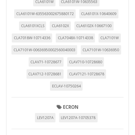
CLA6101W
CLA6101W-10635563
CLA6101W-635563002675880172
CLA6101X-10640609
CLA6101XCLS
CLA6102X
CLA6102X-10667100
CLA7018W-10714336
CLA7048X-10714338
CLA7101W
CLA7101W-00636950002560040003
CLA7101W-10636950
CLAV71-10728677
CLAV710-10728680
CLAV712-10728681
CLAV7121-10728678
ECLAV-10750264
ECRON
LEV1207A
LEV1207A-10705378