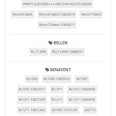
VWM712LEDVDEA+++-00672481003375340068
Wmm610whA
Wmm610whA-10636210
Wmm710whA
Wmm710whA-10636211
BELLEN
BLL7149W
BLL7149W-10688351
BENAVENT
BL1006
BL1006-10635521
BL1007
BL1007-10654371
BL1071
BL1071-10669693
BL1071-10672339
BL1271
BL1271-10669695
BL1271-10672462
LB1007-10721281
LB2710