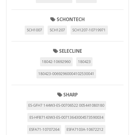
SCHONTECH
SCH1007
SCH1207
SCH1207-10719971
SELECLINE
18042-10692960
180423
180423-00692960004102530041
SHARP
ES-GFH7 144W3-ES-00706522 005441080180
ES-HFB7143W3-ES-00713643004573590034
ESFA71-10707264
ESFA7103A-10672212