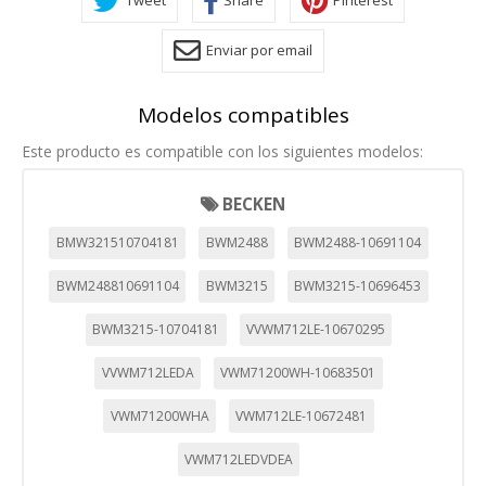
Tweet
Share
Pinterest
Enviar por email
Modelos compatibles
Este producto es compatible con los siguientes modelos:
BECKEN
BMW321510704181
BWM2488
BWM2488-10691104
BWM248810691104
BWM3215
BWM3215-10696453
BWM3215-10704181
VVWM712LE-10670295
VVWM712LEDA
VWM71200WH-10683501
VWM71200WHA
VWM712LE-10672481
VWM712LEDVDEA