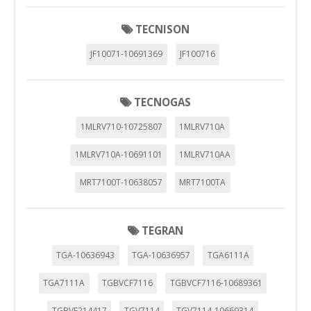
TECNISON
JF10071-10691369
JF100716
TECNOGAS
1MLRV710-10725807
1MLRV710A
1MLRV710A-10691101
1MLRV710AA
MRT7100T-10638057
MRT7100TA
TEGRAN
TGA-10636943
TGA-10636957
TGA6111A
TGA7111A
TGBVCF7116
TGBVCF7116-10689361
TGBVF214417
TGV7114
TGV7114-10669314