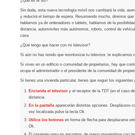
¿Qué es el 5G?
Sin duda, esta nueva tecnología móvil nos cambiará la vida, aum
y reducirá el tiempo de espera. Resumiendo mucho, diremos qu
hablamos ya de ordenadores o tablets, hablamos de la posibilida
distancia, automóviles más autónomos, robots, control de vehícul
casa
¿Qué tengo que hacer con mi televisor?
Si aún no has tenido que resintonizar tu televisor, te explicamos
Si vives en un edificio o comunidad de propietarios, hay que con
ocupa el administrador o el presidente de la comunidad de propie
Si tienes una vivienda particular, tienes que seguir los siguientes
Encienda el televisor
y el receptor de la TDT (en el caso de
distancia.
En la pantalla
aparecerán distintas opciones. Desplácese c
vez localizada pulse la tecla Ok.
Utilice los botones
en forma de flecha para desplazarse ent
Ok.
El siguiente paso es encontrar, de nuevo moviéndose con la