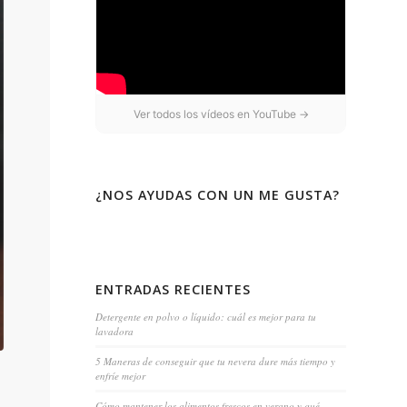
Ver todos los vídeos en YouTube →
¿NOS AYUDAS CON UN ME GUSTA?
ENTRADAS RECIENTES
Detergente en polvo o líquido: cuál es mejor para tu
lavadora
5 Maneras de conseguir que tu nevera dure más tiempo y
enfríe mejor
Cómo mantener los alimentos frescos en verano y qué