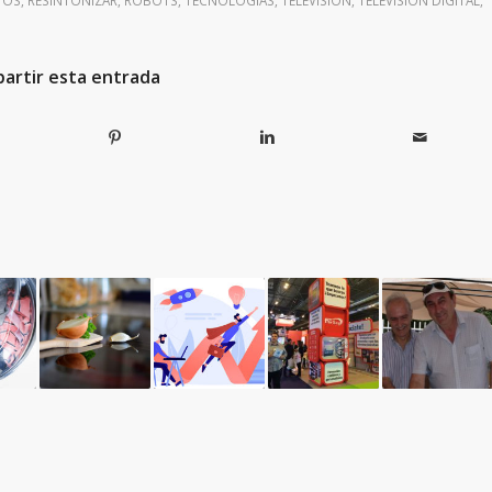
TOS
,
RESINTONIZAR
,
ROBOTS
,
TECNOLOGÍAS
,
TELEVISION
,
TELEVISION DIGITAL
,
artir esta entrada