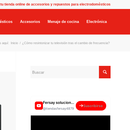
 tu tienda online de accesorios y repuestos para electrodomésticos
ésticos
Accesorios
Menaje de cocina
Electrónica
s aquí:
Inicio
/
¿Cómo resintonizar tu televisión tras el cambio de frecuencia?
Fersay soluciones para el hogar
Suscribirse
@tiendasfersay4879