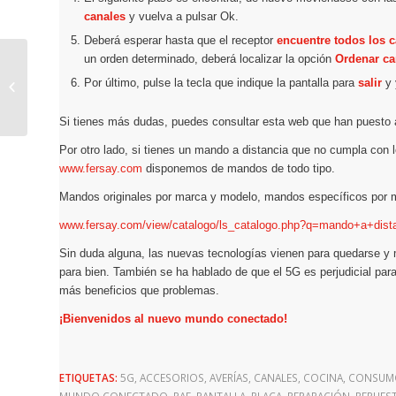
canales
y vuelva a pulsar Ok.
Deberá esperar hasta que el receptor
encuentre todos los 
un orden determinado, deberá localizar la opción
Ordenar c
Todo lo que necesitas
Por último, pulse la tecla que indique la pantalla para
salir
y
saber sobre el
microondas
Si tienes más dudas, puedes consultar esta web que han puesto 
Por otro lado, si tienes un mando a distancia que no cumpla con 
www.fersay.com
disponemos de mandos de todo tipo.
Mandos originales por marca y modelo, mandos específicos por m
www.fersay.com/view/catalogo/ls_catalogo.php?q=mando+a+dista
Sin duda alguna, las nuevas tecnologías vienen para quedarse y
para bien. También se ha hablado de que el 5G es perjudicial para
más beneficios que problemas.
¡Bienvenidos al nuevo mundo conectado!
ETIQUETAS:
5G
,
ACCESORIOS
,
AVERÍAS
,
CANALES
,
COCINA
,
CONSUMO