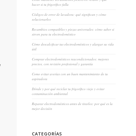
hacer si tu frigorífico falla
Códigos de error de lavadora: qué significan y cómo
solucionarlos
Recambios compatibles y piezas universales: cómo saber si
sirven para tu electrodoméstico
Cómo descalcificar tus electrodomésticos y alargar su vida
útil
Comprar electrodomésticos reacondicionados: mejores
precios, con revisión profesional y garantía
e
Como evitar averías con un buen mantenimiento de tu
aspiradora
Dónde y por qué reciclar tu frigorífico viejo y evitar
contaminación ambiental
Reparar electrodomésticos antes de tirarlos: por qué es la
mejor decisión
CATEGORÍAS