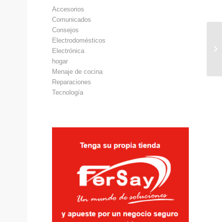
Accesorios
Comunicados
Consejos
Electrodomésticos
Electrónica
hogar
Menaje de cocina
Reparaciones
Tecnología