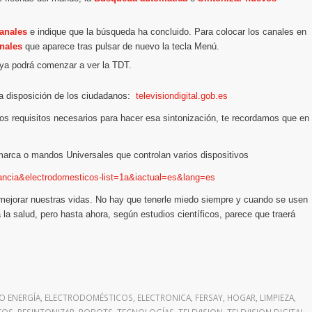
canales
e indique que la búsqueda ha concluido. Para colocar los canales en
anales
que aparece tras pulsar de nuevo la tecla Menú.
 ya podrá comenzar a ver la TDT.
a disposición de los ciudadanos:
televisiondigital.gob.es
los requisitos necesarios para hacer esa sintonización, te recordamos que en
arca o mandos Universales que controlan varios dispositivos
ncia&electrodomesticos-list=1a&iactual=es&lang=es
 mejorar nuestras vidas. No hay que tenerle miedo siempre y cuando se usen
 la salud, pero hasta ahora, según estudios científicos, parece que traerá
 ENERGÍA
,
ELECTRODOMÉSTICOS
,
ELECTRONICA
,
FERSAY
,
HOGAR
,
LIMPIEZA
,