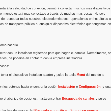
entará la velocidad de conexión, permitirá conectar muchos mas dispositivos
e el mundo estará mas conectado a través de muchas mas cosas. No solo
d de conectar todos nuestros electrodomésticos, operaciones en hospitales a
os de transporte público o cualquier dispositivo electrónico que tengamos en
 como hacerlo.
tactar con un instalador registrado para que hagan el cambio. Normalmente, s
tarios, de ponerse en contacto con la empresa instaladora.
 pasos:
 tener el dispositivo instalado aparte) y pulse la tecla
Menú
del mando a
on los botones hasta encontrar la opción
Instalación
o
Configuración
, y una
re el abanico de opciones, hasta encontrar
Búsqueda de canales
y pulse
s flechas del mando, la
Búsqueda automática
o
Sintonizar nuevos