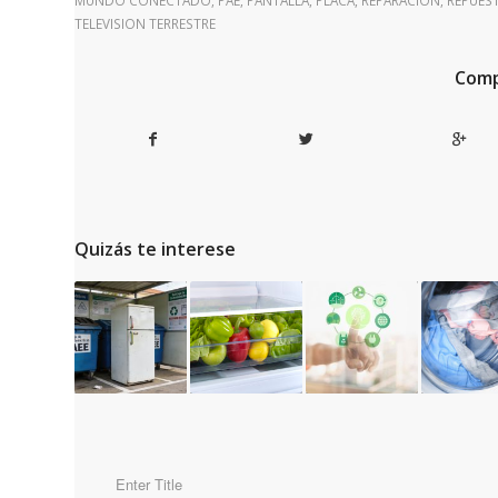
MUNDO CONECTADO
,
PAE
,
PANTALLA
,
PLACA
,
REPARACIÓN
,
REPUES
TELEVISION TERRESTRE
Comp
Quizás te interese